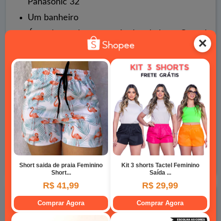
Panasonic 32"
Um banheiro
Área de serviço com máquina de lavar Consul
6 Kg
Predominantemente área verde ao redor, pátio
arborizado com sombra, agradável com total
privacidade
Fone/Whats: (48) 99807 0357
janetecarminattis@gmail.com
E-mail:
Cabana do Sérgio