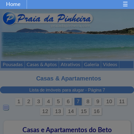
Home
Home
Gastronomia
Restaurantes
Comércio
Festas
Esportes
Mapa
Acessos
Pousadas
Casas & Aptos
Atrativos
Galeria
Vídeos
Passeios
Contato
Casas & Apartamentos
Lista de imóveis para alugar - Página 7
1
2
3
4
5
6
7
8
9
10
11
12
13
14
15
16
Casas e Apartamentos do Beto