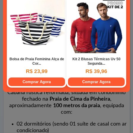
Cabana rústica reformada, situada em condomínio
fechado na
Praia de Cima da Pinheira
,
aproximadamente
100 metros da praia
, equipada
com:
02 dormitórios (sendo 01 suíte de casal com ar
condicionado)